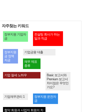
자주찾는 키워드
정부지원 기업자
컨설팅 회사가 하는
금
일과 직급
정부지원
기업금융 대출
금 정책
자금
재무 제표
종류
기업 절세 노하우
Basic 보고서와
Premium 보고서
차이점은 무엇인
가요?
기업재무관리 1
정부지원 운전자
금
협약 회원과 사업자 회원의 차