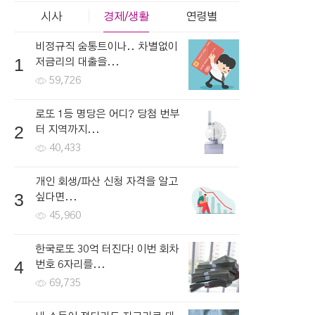
시사
경제/생활
연령별
비정규직 숨통트이나.. 차별없이
1
저금리의 대출을...
59,726
로또 1등 명당은 어디? 당첨 번부
2
터 지역까지...
40,433
개인 회생/파산 신청 자격을 알고
3
싶다면...
45,960
한국로또 30억 터진다! 이번 회차
4
번호 6자리를...
69,735