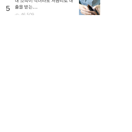
내 소득이 적더라도 저금리로 대
5
출을 받는...
46,509
뉴스토픽
뉴스
연예ㆍ스포츠
1
가상 화폐에 대한 전망
NEW
2
함께 복용하면 독이되는 영양제
NEW
3
세계 인플레이션 공포
NEW
4
뉴스 콘텐츠 저작권 고지
NEW
5
달러 환율 증가
NEW
2026.08.09. 12:30 ~ 18:30 기준 ⓘ