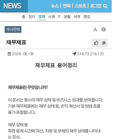
NEWS
뉴스
|
연예
|
스포츠
|
로그인
홈
정치
경제
사회
IT
생활
세계
랭킹
게시판명
재무제표
28
2026-08-09
216.73.216.125
재무제표 용어정리
재무제표란 무엇입니까?
이 문서는 회사의 재무 상태 및 비즈니스 성과를 보여줍니다.
기본 재무제표에는 재무 상태 표, 손익 계산서 및 현금 흐름
표가 포함됩니다.
재무 상태 표
특정 회계 시간에 자산, 자본 및 부채의 재무 상태를 나타내
는 문서.