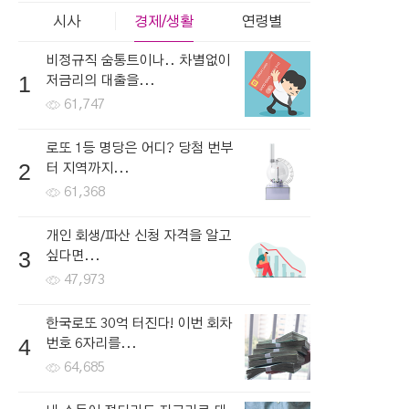
시사
경제/생활
연령별
비정규직 숨통트이나.. 차별없이
1
저금리의 대출을...
61,747
로또 1등 명당은 어디? 당첨 번부
2
터 지역까지...
61,368
개인 회생/파산 신청 자격을 알고
3
싶다면...
47,973
한국로또 30억 터진다! 이번 회차
4
번호 6자리를...
64,685