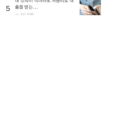
내 소득이 적더라도 저금리로 대
5
출을 받는...
50,585
뉴스토픽
뉴스
연예ㆍ스포츠
1
가상 화폐에 대한 전망
NEW
2
함께 복용하면 독이되는 영양제
NEW
3
세계 인플레이션 공포
NEW
4
뉴스 콘텐츠 저작권 고지
NEW
5
달러 환율 증가
NEW
2026.08.08. 12:30 ~ 18:30 기준 ⓘ