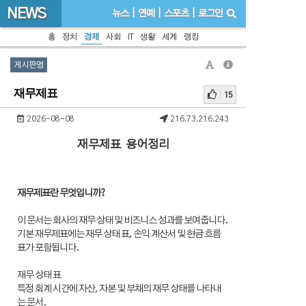
NEWS
뉴스
|
연예
|
스포츠
|
로그인
홈
정치
경제
사회
IT
생활
세계
랭킹
게시판명
재무제표
15
2026-08-08
216.73.216.243
재무제표 용어정리
재무제표란 무엇입니까?
이 문서는 회사의 재무 상태 및 비즈니스 성과를 보여줍니다.
기본 재무제표에는 재무 상태 표, 손익 계산서 및 현금 흐름
표가 포함됩니다.
재무 상태 표
특정 회계 시간에 자산, 자본 및 부채의 재무 상태를 나타내
는 문서.