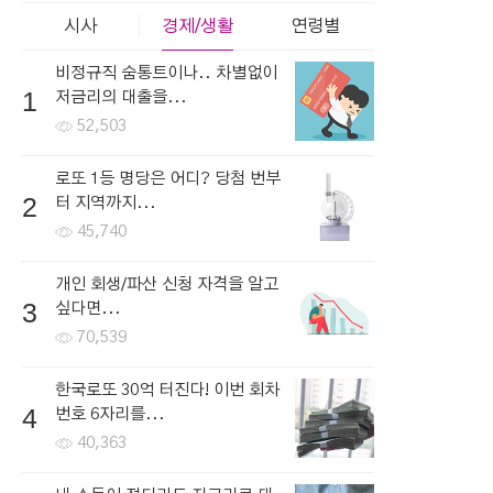
시사
경제/생활
연령별
비정규직 숨통트이나.. 차별없이
1
저금리의 대출을...
52,503
로또 1등 명당은 어디? 당첨 번부
2
터 지역까지...
45,740
개인 회생/파산 신청 자격을 알고
3
싶다면...
70,539
한국로또 30억 터진다! 이번 회차
4
번호 6자리를...
40,363