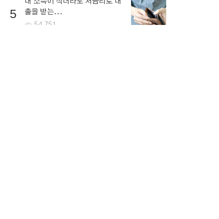
내 소득이 적더라도 저금리로 대
5
출을 받는...
54,751
뉴스토픽
뉴스
연예ㆍ스포츠
1
가상 화폐에 대한 전망
NEW
2
함께 복용하면 독이되는 영양제
NEW
3
세계 인플레이션 공포
NEW
4
뉴스 콘텐츠 저작권 고지
NEW
5
달러 환율 증가
NEW
2026.08.06. 12:30 ~ 18:30 기준 ⓘ