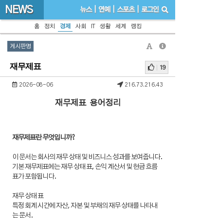
NEWS
뉴스
|
연예
|
스포츠
|
로그인
홈
정치
경제
사회
IT
생활
세계
랭킹
게시판명
재무제표
19
2026-08-06
216.73.216.43
재무제표 용어정리
재무제표란 무엇입니까?
이 문서는 회사의 재무 상태 및 비즈니스 성과를 보여줍니다.
기본 재무제표에는 재무 상태 표, 손익 계산서 및 현금 흐름
표가 포함됩니다.
재무 상태 표
특정 회계 시간에 자산, 자본 및 부채의 재무 상태를 나타내
는 문서.